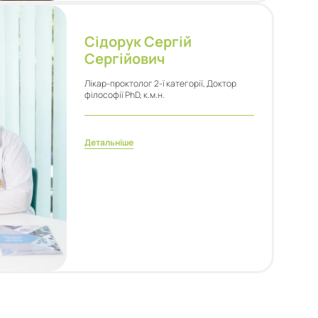
Сідорук Сергій
Сергійович
Лікар-проктолог 2-ї категорії, Доктор
філософії PhD, к.м.н.
Детальніше