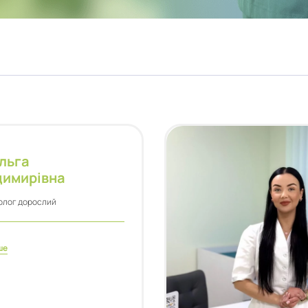
льга
димирівна
олог дорослий
ше