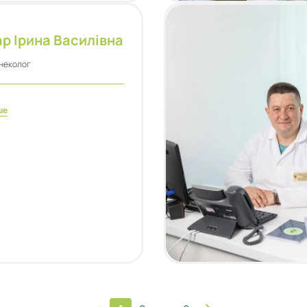
р Ірина Василівна
неколог
ше