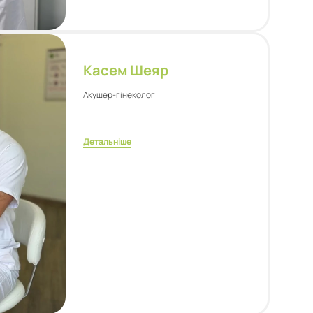
Касем Шеяр
Акушер-гінеколог
Детальніше