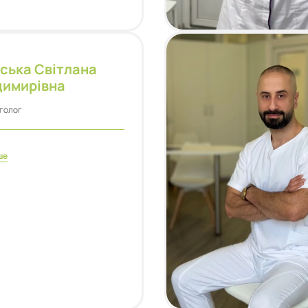
ська Світлана
димирівна
голог
ше