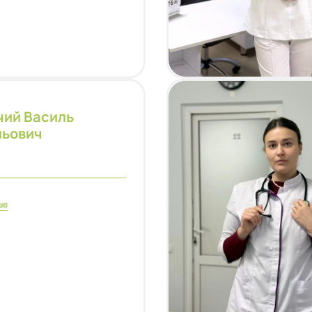
чий Василь
льович
ше