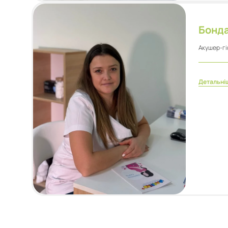
Бонда
Акушер-гі
Детальні