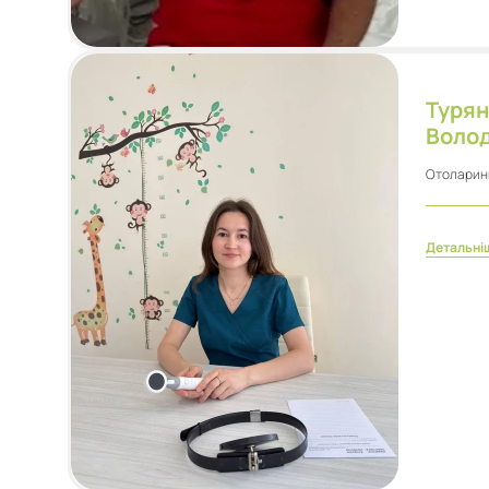
Турян
Воло
Отоларин
Детальні