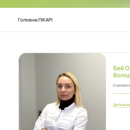
Головна
ЛІКАРІ
/
Бей О
Воло
Ендокрин
Детальні