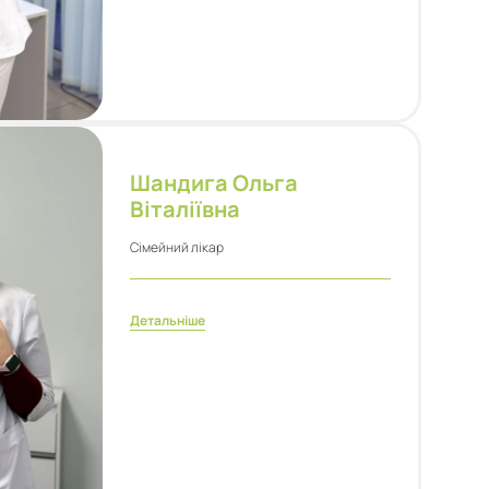
Шандига Ольга
Віталіївна
Сімейний лікар
Детальніше