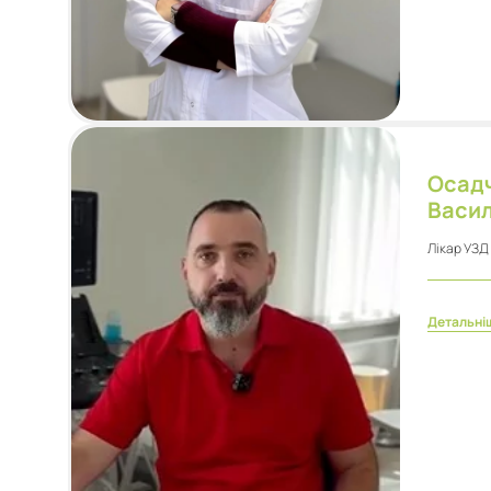
Осад
Васи
Лікар УЗД
Детальні