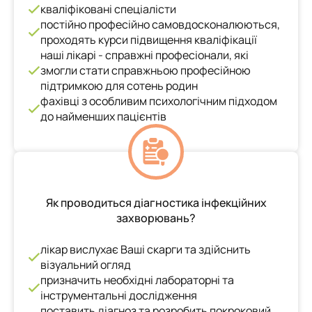
кваліфіковані спеціалісти
постійно професійно самовдосконалюються,
проходять курси підвищення кваліфікації
наші лікарі - справжні професіонали, які
змогли стати справжньою професійною
підтримкою для сотень родин
фахівці з особливим психологічним підходом
до найменших пацієнтів
Як проводиться діагностика інфекційних
захворювань?
лікар вислухає Ваші скарги та здійснить
візуальний огляд
призначить необхідні лабораторні та
інструментальні дослідження
поставить діагноз та розробить покроковий