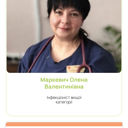
Лазюк Ольга
Володимирівна
Терапевт, інфекціоніст