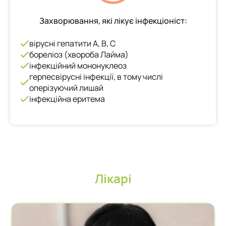
Захворювання, які лікує інфекціоніст:
вірусні гепатити А, В, С
бореліоз (хвороба Лайма)
інфекційний мононуклеоз
герпесвірусні інфекції, в тому числі
оперізуючий лишай
інфекційна еритема
Лікарі