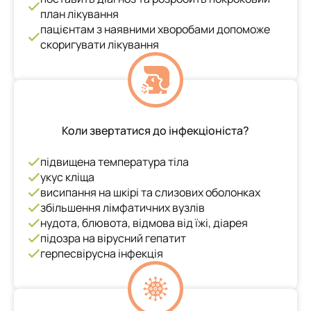
план лікування
пацієнтам з наявними хворобами допоможе
скоригувати лікування
Коли звертатися до інфекціоніста?
підвищена температура тіла
укус кліща
висипання на шкірі та слизових оболонках
збільшення лімфатичних вузлів
нудота, блювота, відмова від їжі, діарея
підозра на вірусний гепатит
герпесвірусна інфекція