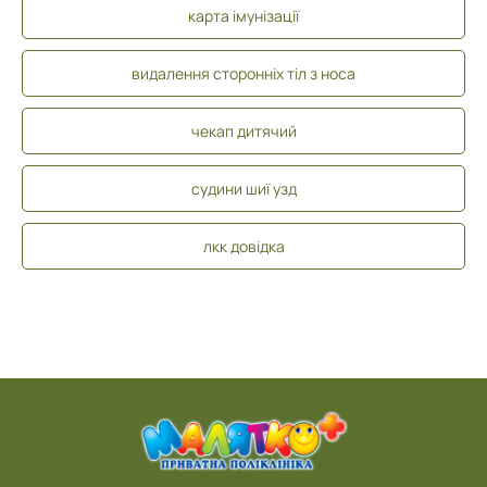
карта імунізації
видалення сторонніх тіл з носа
чекап дитячий
судини шиї узд
лкк довідка