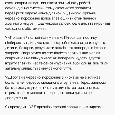
схожі скарги можуть виникати при змінах у роботі
сечовидільної системи, тому лікар може порадити
перевірити одразу кілька ділянок. УЗД нирок і органів
черевної порожнини допомагає оцінити стан печінки,
жовчного міхура, підшлункової залози, селезінки та нирок під
час одного обстеження.
У «Приватній поліклініці «Малятко Плюс» діагностику
підбирають індивідуально – лікар обов’язково враховує вік
дитини, її скарги, результати аналізів та попередню історію
хвороби. Звернутися до спеціаліста варто, якщо малюк
скаржиться на біль у животі чи попереку, нудоту, здуття,
втрату апетиту, часте сечовипускання або коли ви помітили
загальну млявість і зміну самопочуття.
УЗД органів черевної порожнини з нирками не викликає
болю та не потребує складного втручання. Перед записом
батьки можуть уточнити ціну в адміністратора, а також
отримати рекомендації щодо підготовки дитини до
дослідження.
Як проходить УЗД органів черевної порожнини з нирками