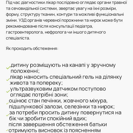
Під час діагностики лікар послідовно оглядає органи травної
та сечовидільної системи, звертає увагу на їхні розміри,
форму, структуру тканин, контури та можливі функціональні
зміни. УЗД органів черевної порожнини та нирок може бути
рекомендоване після консультації педіатра,
гастроентеролога, нефролога чи іншого дитячого
спеціаліста.
Як проходить обстеження:
дитину розміщують на канапі у зручному
положенні;
лікар наносить спеціальний гель на ділянку
живота та попереку;
ультразвуковим датчиком поступово
оглядає потрібні зони;
оцінює стан печінки, жовчного міхура,
підшлункової залози, селезінки та нирок;
за потреби просить дитину повернутися на
бік чи зробити спокійний вдих;
після завершення обстеження батьки
отримують висновок із поясненням