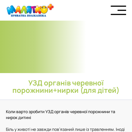
УЗД органів черевної
порожнини+нирки (для дітей)
Коли варто зробити УЗД органів черевної порожнини та
нирок дитині
Біль у животі не завжди пов’язаний лише із травленням. Іноді