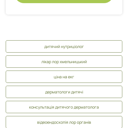
дитячий нутриціолог
лікар лор хмельницький
ціна на екг
дерматологи дитячі
консультація дитячого дерматолога
відеоендоскопія лор органів