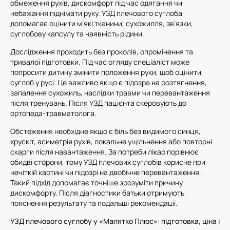
обмеження рухів, дискомфорт під час одягання чи
небажання піднімати руку. УЗД плечового суглоба
допомагає оцінити м’які тканини, сухожилля, зв’язки,
суглобову капсулу та наявність рідини.
Дослідження проходить без проколів, опромінення та
тривалої підготовки. Під час огляду спеціаліст може
попросити дитину змінити положення руки, щоб оцінити
суглоб у русі. Це важливо якщо є підозра на розтягнення,
запалення сухожиль, наслідки травми чи перевантаження
після тренувань. Після УЗД пацієнта скеровують до
ортопеда-травматолога.
Обстеження необхідне якщо є біль без видимого синця,
хрускіт, асиметрія рухів, локальне ущільнення або повторні
скарги після навантаження. За потреби лікар порівнює
обидві сторони, тому УЗД плечових суглобів корисне при
нечіткій картині чи підозрі на двобічне перевантаження.
Такий підхід допомагає точніше зрозуміти причину
дискомфорту. Після діагностики батьки отримують
пояснення результату та подальші рекомендації.
УЗД плечового суглобу у «Малятко Плюс»: підготовка, ціна і