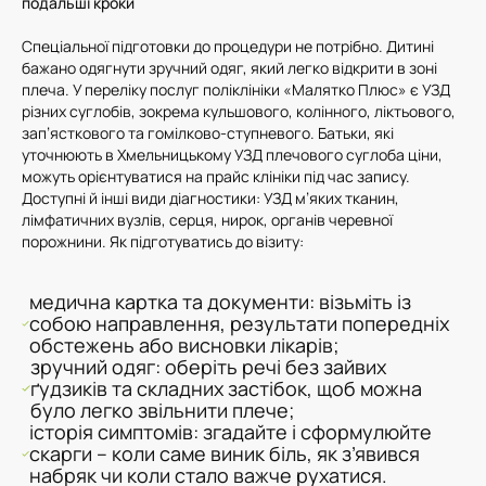
подальші кроки
Спеціальної підготовки до процедури не потрібно. Дитині
бажано одягнути зручний одяг, який легко відкрити в зоні
плеча. У переліку послуг поліклініки «Малятко Плюс» є УЗД
різних суглобів, зокрема кульшового, колінного, ліктьового,
зап’ясткового та гомілково-ступневого. Батьки, які
уточнюють в Хмельницькому УЗД плечового суглоба ціни,
можуть орієнтуватися на прайс клініки під час запису.
Доступні й інші види діагностики: УЗД м’яких тканин,
лімфатичних вузлів, серця, нирок, органів черевної
порожнини. Як підготуватись до візиту:
медична картка та документи: візьміть із
собою направлення, результати попередніх
обстежень або висновки лікарів;
зручний одяг: оберіть речі без зайвих
ґудзиків та складних застібок, щоб можна
було легко звільнити плече;
історія симптомів: згадайте і сформулюйте
скарги – коли саме виник біль, як з’явився
набряк чи коли стало важче рухатися.