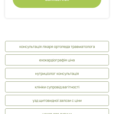
консультація лікаря ортопеда травматолога
ехокардіографія ціна
нутриціолог консультація
клініки супровід вагітності
узд щитовидної залози с ціни
чекап для дитини