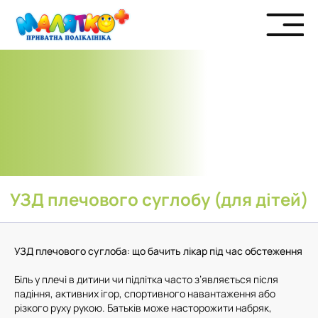
УЗД плечового суглобу (для дітей)
УЗД плечового суглоба: що бачить лікар під час обстеження
Біль у плечі в дитини чи підлітка часто з’являється після
падіння, активних ігор, спортивного навантаження або
різкого руху рукою. Батьків може насторожити набряк,