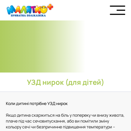
УЗД нирок (для дітей)
Коли дитині потрібне УЗД нирок
Якщо дитина скаржиться на біль у попереку чи внизу живота,
плаче під час сечовипускання, або ви помітили зміну
кольору сечі чи безпричинне підвищення температури –