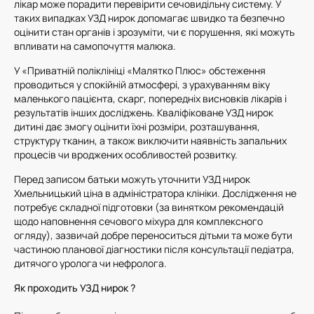
лікар може порадити перевірити сечовидільну систему. У
таких випадках УЗД нирок допомагає швидко та безпечно
оцінити стан органів і зрозуміти, чи є порушення, які можуть
впливати на самопочуття малюка.
У «Приватній поліклініці «Малятко Плюс» обстеження
проводиться у спокійній атмосфері, з урахуванням віку
маленького пацієнта, скарг, попередніх висновків лікарів і
результатів інших досліджень. Кваліфіковане УЗД нирок
дитині дає змогу оцінити їхні розміри, розташування,
структуру тканин, а також виключити наявність запальних
процесів чи вроджених особливостей розвитку.
Перед записом батьки можуть уточнити УЗД нирок
Хмельницький ціна в адміністратора клініки. Дослідження не
потребує складної підготовки (за винятком рекомендацій
щодо наповнення сечового міхура для комплексного
огляду), зазвичай добре переноситься дітьми та може бути
частиною планової діагностики після консультації педіатра,
дитячого уролога чи нефролога.
Як проходить УЗД нирок ?