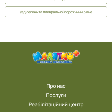
узд легень та плевральної порожнини рівне
Про нас
Послуги
Реабілітаційний центр