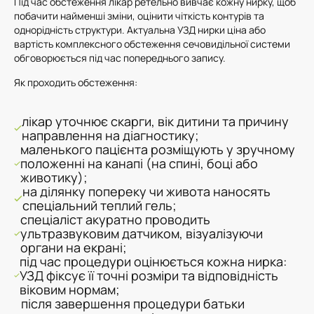
Під час обстеження лікар ретельно вивчає кожну нирку, щоб
побачити найменші зміни, оцінити чіткість контурів та
однорідність структури. Актуальна УЗД нирки ціна або
вартість комплексного обстеження сечовидільної системи
обговорюється під час попереднього запису.
Як проходить обстеження:
лікар уточнює скарги, вік дитини та причину
направлення на діагностику;
маленького пацієнта розміщують у зручному
положенні на канапі (на спині, боці або
животику);
на ділянку попереку чи живота наносять
спеціальний теплий гель;
спеціаліст акуратно проводить
ультразвуковим датчиком, візуалізуючи
органи на екрані;
під час процедури оцінюється кожна нирка:
УЗД фіксує її точні розміри та відповідність
віковим нормам;
після завершення процедури батьки