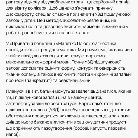
раптову відмову від улюблених страв – це серйозний привід
для візиту до лікаря. Щоб швидко з’ясувати причину
дискомфорту, спеціаліст може призначити УЗД підшлункової
залози у дітей. Цей метод є абсолютно безпечним, не
викликає болю та дозволяє виявити найменші відхилення у
роботі травної системи на ранніх етапах.
У «Приватній поліклініці «Малятко Плюс» діагностика
проходить без стресу для малюка. Ми розуміємо, як важливо
знайти підхід до кожної дитини, тому створюємо
максимально комфортні умови. Точне УЗД підшлункової
залози допомагає оцінити форму, контури та однорідність
тканин органу, а також виключити гострі чи хронічні запальні
процеси (панкреатит) та реактивні зміни.
Плануючи візит, батьки можуть заздалегідь дізнатися, яка на
УЗД підшлункової залози ціна в нашому центрі,
зателефонувавши до реєстратури. Варто пам’ятати, що
підшлункова залоза (УЗД) потребує попередньої підготовки:
обстеження проводиться виключно натщесерце, а за кілька
днів до нього бажано виключити з раціону дитини продукти,
що спричиняють газоутворення (бобові, капусту, газовані
напої).