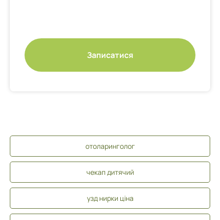
Записатися
отоларинголог
чекап дитячий
узд нирки ціна