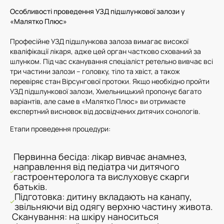
Особливості проведення УЗД підшлункової залози у
«Малятко Плюс»
Професійне УЗД підшлункова залоза вимагає високої
кваліфікації лікаря, адже цей орган частково схований за
шлунком. Під час сканування спеціаліст ретельно вивчає всі
три частини залози – головку, тіло та хвіст, а також
перевіряє стан Вірсунгової протоки. Якщо необхідно пройти
УЗД підшлункової залози, Хмельницький пропонує багато
варіантів, але саме в «Малятко Плюс» ви отримаєте
експертний висновок від досвідчених дитячих сонологів.
Етапи проведення процедури:
Первинна бесіда: лікар вивчає анамнез,
направлення від педіатра чи дитячого
гастроентеролога та вислуховує скарги
батьків.
Підготовка: дитину вкладають на канапу,
звільняючи від одягу верхню частину живота.
Сканування: на шкіру наноситься