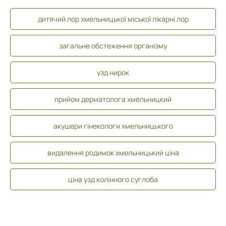
дитячий лор хмельницької міської лікарні лор
загальне обстеження організму
узд нирок
прийом дерматолога хмельницкий
акушери гінекологи хмельницького
видалення родимок хмельницький ціна
ціна узд колінного суглоба