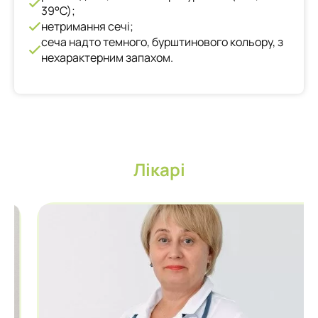
39°С);
нетримання сечі;
сеча надто темного, бурштинового кольору, з
нехарактерним запахом.
Лікарі