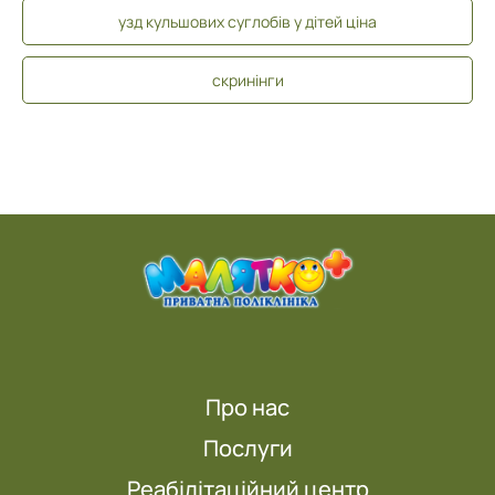
узд кульшових суглобів у дітей ціна
скринінги
Про нас
Послуги
Реабілітаційний центр