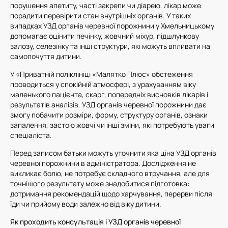
порушення апетиту, часті закрепи чи діарею, лікар може
порадити перевірити стан внутрішніх органів. У таких
випадках УЗД органів черевної порожнини у Хмельницькому
допомагає оцінити печінку, жовчний міхур, підшлункову
залозу, селезінку та інші структури, які можуть впливати на
самопочуття дитини.
У «Приватній поліклініці «Малятко Плюс» обстеження
проводиться у спокійній атмосфері, з урахуванням віку
маленького пацієнта, скарг, попередніх висновків лікарів і
результатів аналізів. УЗД органів черевної порожнини дає
змогу побачити розміри, форму, структуру органів, ознаки
запалення, застою жовчі чи інші зміни, які потребують уваги
спеціаліста.
Перед записом батьки можуть уточнити яка ціна УЗД органів
черевної порожнини в адміністратора. Дослідження не
викликає болю, не потребує складного втручання, але для
точнішого результату може знадобитися підготовка:
дотримання рекомендацій щодо харчування, перерви після
їди чи прийому води залежно від віку дитини.
Як проходить консультація і УЗД органів черевної