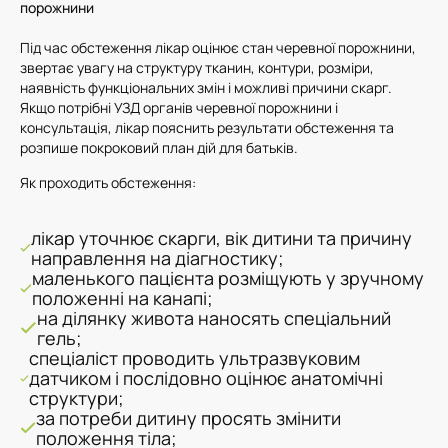
порожнини
Під час обстеження лікар оцінює стан черевної порожнини,
звертає увагу на структуру тканин, контури, розміри,
наявність функціональних змін і можливі причини скарг.
Якщо потрібні УЗД органів черевної порожнини і
консультація, лікар пояснить результати обстеження та
розпише покроковий план дій для батьків.
Як проходить обстеження:
лікар уточнює скарги, вік дитини та причину
направлення на діагностику;
маленького пацієнта розміщують у зручному
положенні на канапі;
на ділянку живота наносять спеціальний
гель;
спеціаліст проводить ультразвуковим
датчиком і послідовно оцінює анатомічні
структури;
за потреби дитину просять змінити
положення тіла;