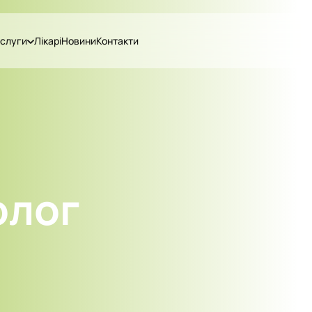
слуги
Лікарі
Новини
Контакти
олог