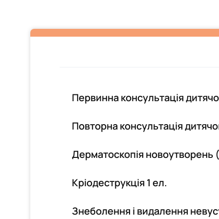
Первинна консультація дитяч
Повторна консультація дитяч
Дерматоскопія новоутворень (
Кріодеструкція 1 ел.
Знеболення і видалення невус