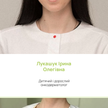
Лукашук Ірина
Олегівна
Дитячий і дорослий
онкодерматолог