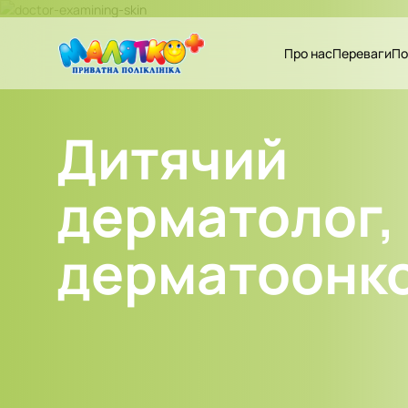
Про нас
Переваги
По
Дитячий
дерматолог,
дерматоонк