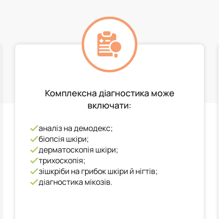
Комплексна діагностика може
включати:
аналіз на демодекс;
біопсія шкіри;
дерматоскопія шкіри;
трихоскопія;
зішкріби на грибок шкіри й нігтів;
діагностика мікозів.