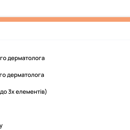
ого дерматолога
ого дерматолога
до 3х елементів)
у