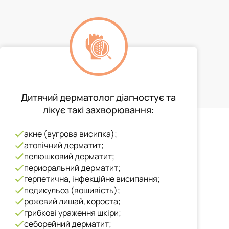
Дитячий дерматолог діагностує та
лікує такі захворювання:
акне (вугрова висипка);
атопічний дерматит;
пелюшковий дерматит;
периоральний дерматит;
герпетична, інфекційне висипання;
педикульоз (вошивість);
рожевий лишай, короста;
грибкові ураження шкіри;
себорейний дерматит;