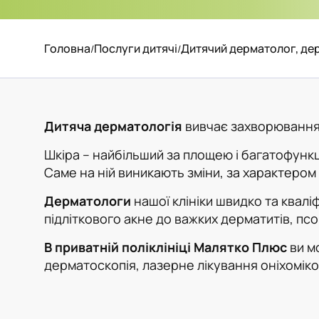
Головна
Послуги дитячі
Дитячий дерматолог, д
/
/
Дитяча дерматологія
вивчає захворювання шк
Шкіра – найбільший за площею і багатофункці
Саме на ній виникають зміни, за характером я
Дерматологи
нашої клініки швидко та квал
підліткового акне до важких дерматитів, псо
В приватній поліклініці Малятко Плюс
ви м
дерматоскопія, лазерне лікування оніхоміко