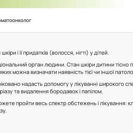
ерматоонколог
іри і її придатків (волосся, нігті) у дітей.
ональний орган людини. Стан шкіри дитини тісно пов
ких можна визначати наявність тієї чи іншої патолог
іфіковано надасть допомогу у лікуванні широкого сп
ріазу та видалення бородавок і папілом.
ожете пройти весь спектр обстежень і лікування: к
зу.