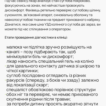
Під час сеансу лікар аналізує стан суглоба покроково,
фокусуючись на зонах, які найчастіше провокують
дискомфорт. Фахівець ретельно перевіряє суглобову щілину,
сухожилля, зв’язковий апарат, синовіальну оболонку та
навколосуглобові тканини на предмет прихованого набряку.
Дізнатися, яка саме ціна УЗД колінного суглоба діє зараз, ви
можете під час спілкування з оператором.
Етапи проведення діагностики в клініці:
малюка чи підлітка зручно розміщують на
канапі – позу підбирають так, щоб
мінімізувати біль чи дискомфорт;
лікар наносить спеціальний гель на коліно
для ідеального контакту датчика зі шкірою та
чіткої картинки;
суглоб послідовно оглядають із різних
ракурсів (спереду, з боків чи ззаду) залежно
від локалізації скарг;
спеціаліст обов’язково порівнює структури
обох ніг та перевіряє, чи немає прихованого
скупчення рідини після травми;
за потреби дитину просять акуратно зігнути