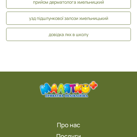
прийом дерматолога хмельницкий
узд підшлункової залози хмельницький
довідка лкк в школу
Про нас
Послуги