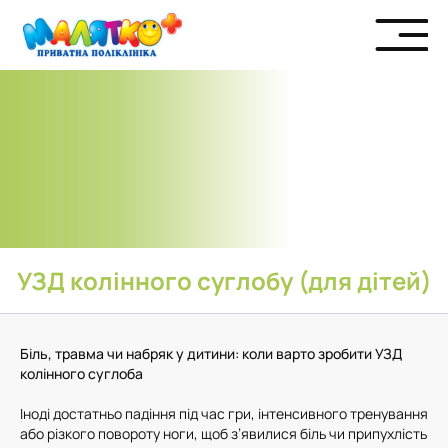
УЗД колінного суглобу (для дітей)
Біль, травма чи набряк у дитини: коли варто зробити УЗД
колінного суглоба
Іноді достатньо падіння під час гри, інтенсивного тренування
або різкого повороту ноги, щоб з’явилися біль чи припухлість