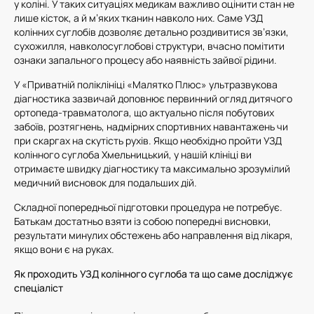
у коліні. У таких ситуаціях медикам важливо оцінити стан не
лише кісток, а й м’яких тканин навколо них. Саме УЗД
колінних суглобів дозволяє детально роздивитися зв’язки,
сухожилля, навколосуглобові структури, вчасно помітити
ознаки запального процесу або наявність зайвої рідини.
У «Приватній поліклініці «Малятко Плюс» ультразвукова
діагностика зазвичай доповнює первинний огляд дитячого
ортопеда-травматолога, що актуально після побутових
забоїв, розтягнень, надмірних спортивних навантажень чи
при скаргах на скутість рухів. Якщо необхідно пройти УЗД
колінного суглоба Хмельницький, у нашій клініці ви
отримаєте швидку діагностику та максимально зрозумілий
медичний висновок для подальших дій.
Складної попередньої підготовки процедура не потребує.
Батькам достатньо взяти із собою попередні висновки,
результати минулих обстежень або направлення від лікаря,
якщо вони є на руках.
Як проходить УЗД колінного суглоба та що саме досліджує
спеціаліст