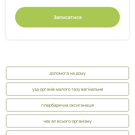
Записатися
допомога на дому
узд органів малого тазу вагінальне
гіпербарична оксигенація
чек ап всього організму