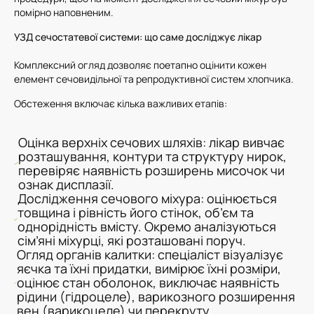
помірно наповненим.
УЗД сечостатевої системи: що саме досліджує лікар
Комплексний огляд дозволяє поетапно оцінити кожен
елемент сечовидільної та репродуктивної систем хлопчика.
Обстеження включає кілька важливих етапів:
Оцінка верхніх сечових шляхів: лікар вивчає
розташування, контури та структуру нирок,
перевіряє наявність розширень мисочок чи
ознак дисплазії.
Дослідження сечового міхура: оцінюється
товщина і рівність його стінок, об’єм та
однорідність вмісту. Окремо аналізуються
сім’яні міхурці, які розташовані поруч.
Огляд органів калитки: спеціаліст візуалізує
яєчка та їхні придатки, вимірює їхні розміри,
оцінює стан оболонок, виключає наявність
рідини (гідроцеле), варикозного розширення
вен (варикоцеле) чи перекруту.