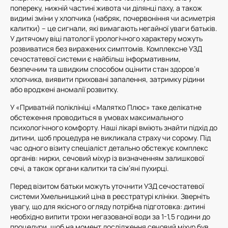
попереку, нижній частині живота чи ділянці паху, а також
видимі зміни у хлопчика (набряк, почервоніння чи асиметрія
калитки) – це сигнали, які вимагають негайної уваги батьків.
У дитячому віці патології урологічного характеру можуть
розвиватися без виражених симптомів. Комплексне УЗД
сечостатевої системи є найбільш інформативним,
безпечним та швидким способом оцінити стан здоров’я
хлопчика, виявити приховані запалення, затримку рідини
або вроджені аномалії розвитку.
У «Приватній поліклініці «Малятко Плюс» таке делікатне
обстеження проводиться в умовах максимального
психологічного комфорту. Наші лікарі вміють знайти підхід до
дитини, щоб процедура не викликала страху чи сорому. Під
час одного візиту спеціаліст детально обстежує комплекс
органів: нирки, сечовий міхур із визначенням залишкової
сечі, а також органи калитки та сім’яні пухирці.
Перед візитом батьки можуть уточнити УЗД сечостатевої
системи Хмельницький ціна в реєстратурі клініки. Зверніть
увагу, що для якісного огляду потрібна підготовка: дитині
необхідно випити трохи негазованої води за 1-1,5 години до
процедури, щоб на момент дослідження сечовий міхур був