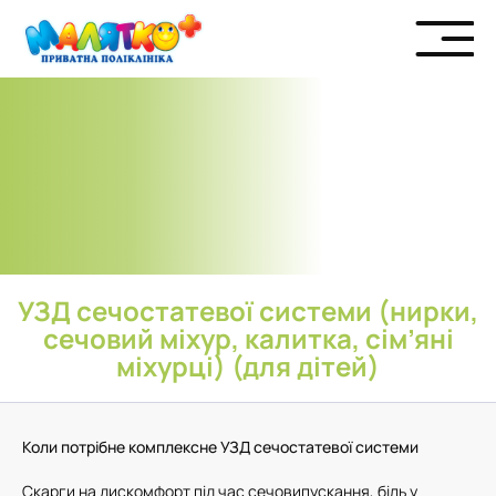
УЗД сечостатевої системи (нирки,
сечовий міхур, калитка, сім’яні
міхурці) (для дітей)
Коли потрібне комплексне УЗД сечостатевої системи
Скарги на дискомфорт під час сечовипускання, біль у