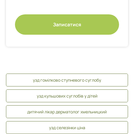
Записатися
узд гомілково ступневого суглобу
узд кульшових суглобів у дітей
дитячий лікар дерматолог хмельницкий
узд селезінки ціна