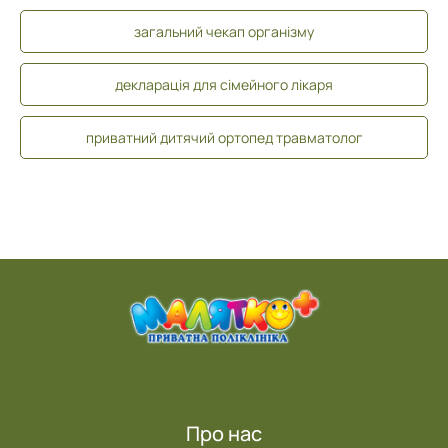
загальний чекап організму
декларація для сімейного лікаря
приватний дитячий ортопед травматолог
Про нас