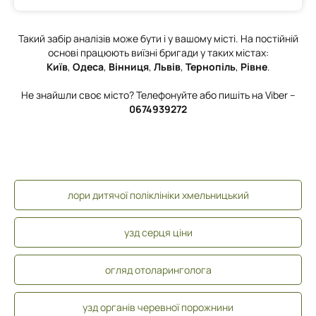
Такий забір аналізів може бути і у вашому місті. На постійній
основі працюють виїзні бригади у таких містах:
Київ
,
Одеса
,
Вінниця
,
Львів
,
Тернопіль
,
Рівне
.
Не знайшли своє місто? Телефонуйте або пишіть на Viber –
0674939272
лори дитячої поліклініки хмельницький
узд серця ціни
огляд отоларинголога
узд органів черевної порожнини