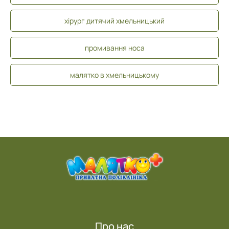
хірург дитячий хмельницький
промивання носа
малятко в хмельницькому
Про нас