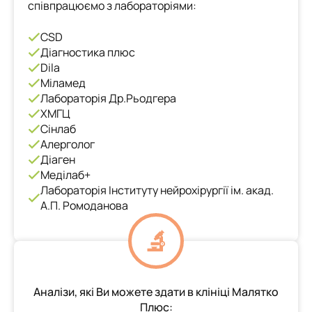
співпрацюємо з лабораторіями:
CSD
Діагностика плюс
Dila
Міламед
Лабораторія Др.Рьодгера
ХМГЦ
Сінлаб
Алерголог
Діаген
Меділаб+
Лабораторія Інституту нейрохірургії ім. акад.
А.П. Ромоданова
Аналізи, які Ви можете здати в клініці Малятко
Плюс: