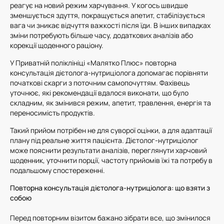
реагує на новий режим харчування. У когось швидше
зменшується здуття, покращується апетит, стабілізується
вага чи зникає відчуття важкості після їди. В інших випадках
зміни потребують більше часу, додаткових аналізів або
корекції щоденного раціону.
У Приватній поліклініці «Малятко Плюс» повторна
консультація дієтолога-нутриціолога допомагає порівняти
початкові скарги з поточним самопочуттям. Фахівець
уточнює, які рекомендації вдалося виконати, що було
складним, як змінився режим, апетит, травлення, енергія та
переносимість продуктів.
Такий прийом потрібен не для суворої оцінки, а для адаптації
плану під реальне життя пацієнта. Дієтолог-нутриціолог
може пояснити результати аналізів, переглянути харчовий
щоденник, уточнити порції, частоту прийомів їжі та потребу в
подальшому спостереженні.
Повторна консультація дієтолога-нутриціолога: що взяти з
собою
Перед повторним візитом бажано зібрати все, що змінилося