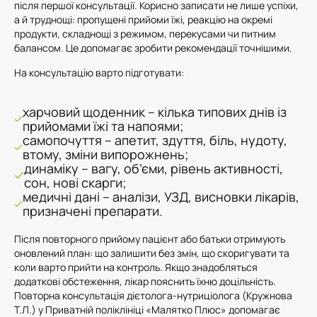
після першої консультації. Корисно записати не лише успіхи,
а й труднощі: пропущені прийоми їжі, реакцію на окремі
продукти, складнощі з режимом, перекусами чи питним
балансом. Це допомагає зробити рекомендації точнішими.
На консультацію варто підготувати:
харчовий щоденник – кілька типових днів із
прийомами їжі та напоями;
самопочуття – апетит, здуття, біль, нудоту,
втому, зміни випорожнень;
динаміку – вагу, об’єми, рівень активності,
сон, нові скарги;
медичні дані – аналізи, УЗД, висновки лікарів,
призначені препарати.
Після повторного прийому пацієнт або батьки отримують
оновлений план: що залишити без змін, що скоригувати та
коли варто прийти на контроль. Якщо знадобляться
додаткові обстеження, лікар пояснить їхню доцільність.
Повторна консультація дієтолога-нутриціолога (Кружнова
Т.Л.) у Приватній поліклініці «Малятко Плюс» допомагає