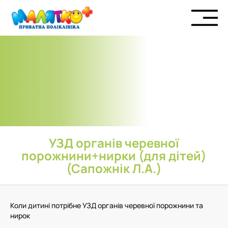
УЗД органів черевної
порожнини+нирки (для дітей)
(Сапожнік Л.А.)
Коли дитині потрібне УЗД органів черевної порожнини та
нирок