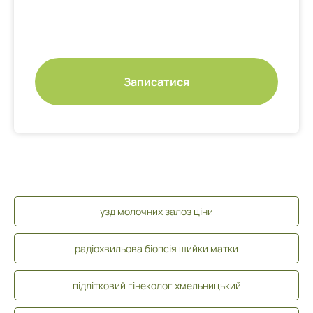
Записатися
узд молочних залоз ціни
радіохвильова біопсія шийки матки
підлітковий гінеколог хмельницький