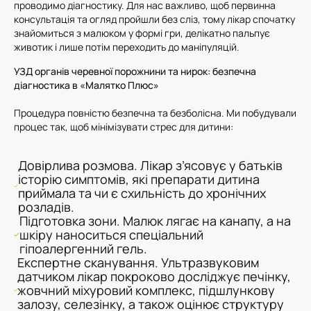
проводимо діагностику. Для нас важливо, щоб первинна
консультація та огляд пройшли без сліз, тому лікар спочатку
знайомиться з малюком у формі гри, делікатно пальпує
животик і лише потім переходить до маніпуляцій.
УЗД органів черевної порожнини та нирок: безпечна
діагностика в «Малятко Плюс»
Процедура повністю безпечна та безболісна. Ми побудували
процес так, щоб мінімізувати стрес для дитини:
Довірлива розмова. Лікар з’ясовує у батьків
історію симптомів, які препарати дитина
приймала та чи є схильність до хронічних
розладів.
Підготовка зони. Малюк лягає на канапу, а на
шкіру наноситься спеціальний
гіпоалергенний гель.
Експертне сканування. Ультразвуковим
датчиком лікар покроково досліджує печінку,
жовчний міхуровий комплекс, підшлункову
залозу, селезінку, а також оцінює структуру