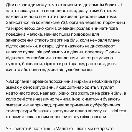
Діти не завжди можуть чітко пояснити, де саме їм болить, і
часто показують на весь животик одразу, тому батькам
важливо вчасно помітити приховані тривожні симптоми.
Записатися на комплексне УЗД органів черевної порожнини
та нирок необхідно коли є очевидні розлади чи нетипова
поведінка малюка. Найчастішим приводом для
занепокоєння стають скарги на біль, коли немовля плаче і
підтискає ніжки, а старші діти вказують на дискомфорт
навколо пупка, під ребрами чи в ділянці попереку. Сюди ж
відносяться проблеми з травленням, як-от регулярна
нудота, блювання, гіркота в роті зранку, раптове здуття
живота або повна відмова від улюбленої їжі.
УЗД органів черевної порожнини з нирками необхідна при
змінах у сечовипусканні, якщо дитина ходить у туалет
надто часто або, навпаки, рідко, скаржиться на різкий біль, а
колір сечі став незвично темним. Іноді симптоми бувають
змазаними: наприклад, тривале тримання субфебрильної
температури без ознак застуди чи поява висипу на шкірі теж
є прямим показанням перевірити внутрішні органи.
У «Приватній поліклініці «Малятко Плюс» ми не просто