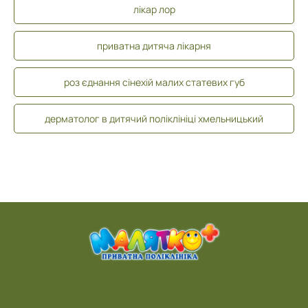
лікар лор
приватна дитяча лікарня
роз єднання сінехій малих статевих губ
дерматолог в дитячий поліклініці хмельницький